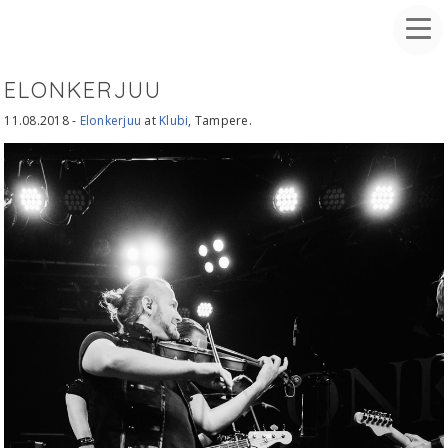
ELONKERJUU
11.08.2018 -
Elonkerjuu
at
Klubi
, Tampere.